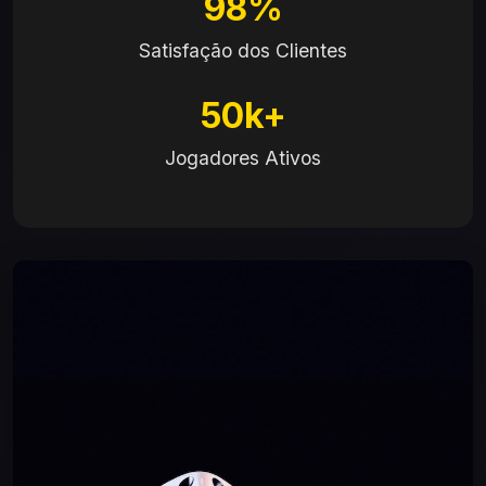
98%
Satisfação dos Clientes
50k+
Jogadores Ativos