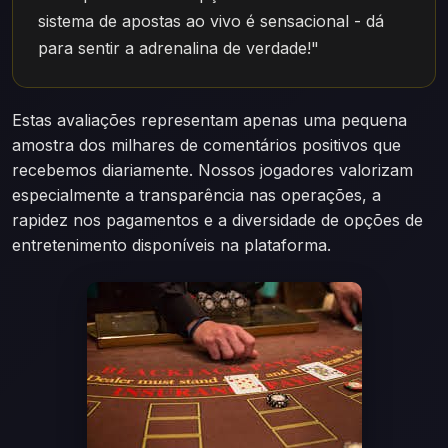
sistema de apostas ao vivo é sensacional - dá
para sentir a adrenalina de verdade!"
Estas avaliações representam apenas uma pequena
amostra dos milhares de comentários positivos que
recebemos diariamente. Nossos jogadores valorizam
especialmente a transparência nas operações, a
rapidez nos pagamentos e a diversidade de opções de
entretenimento disponíveis na plataforma.