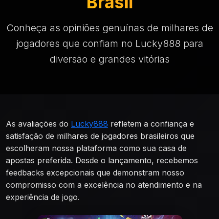
Brasil
Conheça as opiniões genuínas de milhares de
jogadores que confiam no Lucky888 para
diversão e grandes vitórias
As avaliações do
Lucky888
refletem a confiança e
satisfação de milhares de jogadores brasileiros que
escolheram nossa plataforma como sua casa de
apostas preferida. Desde o lançamento, recebemos
feedbacks excepcionais que demonstram nosso
compromisso com a excelência no atendimento e na
experiência de jogo.